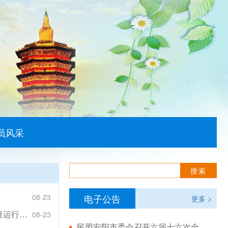
员风采
08-23
电子公告
更多 >
民盟开封市委会到内黄县 调研“守护天使工程”项目运行情况
08-23
民盟安阳市委会召开六届十六次全体（扩大）会议