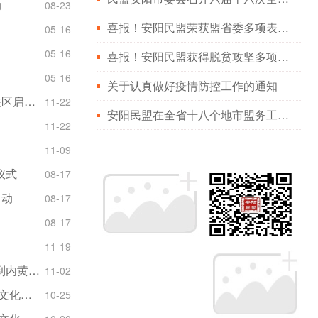
动
08-23
喜报！安阳民盟荣获盟省委多项表彰！
05-16
05-16
喜报！安阳民盟获得脱贫攻坚多项殊荣
05-16
关于认真做好疫情防控工作的通知
“盟动中原—助力乡村教育振兴”公益捐赠活动北关区启动仪式顺利举行
11-22
安阳民盟在全省十八个地市盟务工作综合排名第二
11-22
11-09
仪式
08-17
活动
08-17
08-17
11-19
市人大常委会副主任、民盟安阳市委会主委张玲到内黄县调研高中阶段教育发展情况
11-02
民盟安阳市委会开展“盟动中原——助力乡村振兴文化下乡”活动
10-25