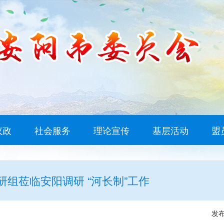
议政
社会服务
理论宣传
基层活动
盟
组莅临安阳调研 “河长制”工作
发布