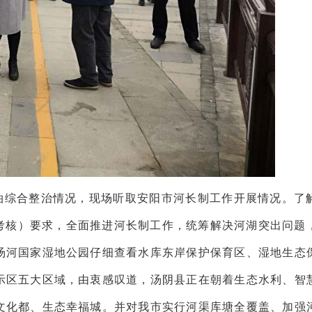
泊综合整治情况，现场听取安阳市河长制工作开展情况。了
查考核）要求，全面推进河长制工作，统筹解决河湖突出问题
汤河国家湿地公园仔细查看水库东岸保护保育区、湿地生态
示区五大区域，由衷感叹道，汤阴县正在朝着生态水利、智
文化都、生态幸福城。并对我市实行河渠库塘全覆盖、加强