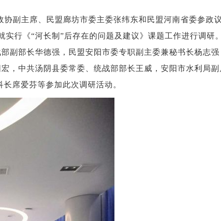
市政协副主席、民盟廊坊市委主委张纬东和民盟河南省委参政
就实行《“河长制”后存在的问题及建议》课题工作进行调研
战部副部长华德强，民盟安阳市委专职副主委兼秘书长杨志强
国宏，中共汤阴县委常委、统战部部长王威，安阳市水利局副
科长席爱芬等参加此次调研活动。